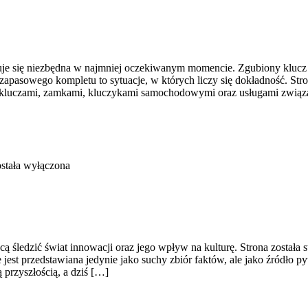
azuje się niezbędna w najmniej oczekiwanym momencie. Zgubiony kluc
apasowego kompletu to sytuacje, w których liczy się dokładność. Stro
ię kluczami, zamkami, kluczykami samochodowymi oraz usługami zwią
stała wyłączona
 śledzić świat innowacji oraz jego wpływ na kulturę. Strona została st
jest przedstawiana jedynie jako suchy zbiór faktów, ale jako źródło p
 przyszłością, a dziś […]