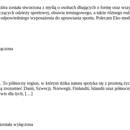
która została stworzona z myślą o osobach dbających o formę oraz wsz
ących odzieży sportowej, obuwia treningowego, a także różnego rodz
odpowiedniego wyposażenia do uprawiania sportu. Polecam Eko moda
łączona
a. To północny region, w którym dzika natura spotyka się z prostotą ż
cą zrozumieć Danii, Szwecji, Norwegii, Finlandii, Islandii oraz półno
rwis dla tych, […]
została wyłączona