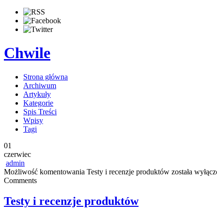
Chwile
Strona główna
Archiwum
Artykuły
Kategorie
Spis Treści
Wpisy
Tagi
01
czerwiec
admin
Możliwość komentowania
Testy i recenzje produktów
została wyłącz
Comments
Testy i recenzje produktów