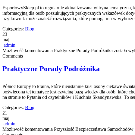
EsportowySklep.pl to regularnie aktualizowana witryna tematyczna, 
informacyjną dla osób poszukujących praktycznych wskazówek dotycz
użytkownik może znaleźć rozwiązania, które pomogą mu w wyborze 
Categories:
Blog
23
maj
admin
Możliwość komentowania
Praktyczne Porady Podróżnika
została wy
Comments
Praktyczne Porady Podróżnika
Północ Europy to kraina, które nieustannie kusi osoby ciekawe świat
poświęcona tej tematyce jest czytelną bazą wiedzy dla osób, które ch
na stronie to Pytania od czytelników i Kuchnia Skandynawska. To se
Categories:
Blog
21
maj
admin
Możliwość komentowania
Przyszłość Bezpieczeństwa Samochodów
Comments