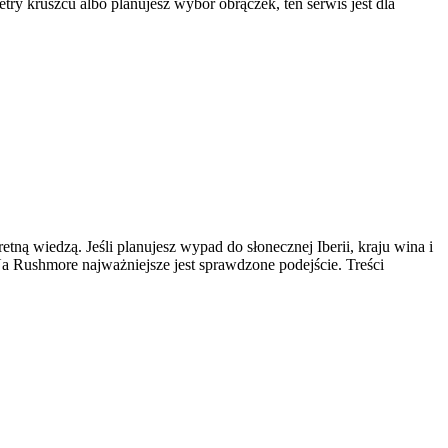
ry kruszcu albo planujesz wybór obrączek, ten serwis jest dla
tną wiedzą. Jeśli planujesz wypad do słonecznej Iberii, kraju wina i
 Na Rushmore najważniejsze jest sprawdzone podejście. Treści