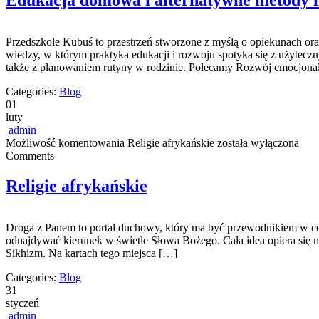
Edukacja domowa i alternatywne metody 
Przedszkole Kubuś to przestrzeń stworzone z myślą o opiekunach ora
wiedzy, w którym praktyka edukacji i rozwoju spotyka się z użytecz
także z planowaniem rutyny w rodzinie. Polecamy Rozwój emocjonal
Categories:
Blog
01
luty
admin
Możliwość komentowania
Religie afrykańskie
została wyłączona
Comments
Religie afrykańskie
Droga z Panem to portal duchowy, który ma być przewodnikiem w co
odnajdywać kierunek w świetle Słowa Bożego. Cała idea opiera się na 
Sikhizm. Na kartach tego miejsca […]
Categories:
Blog
31
styczeń
admin