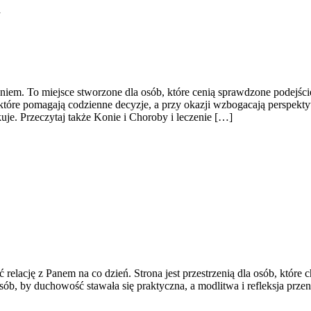
a
zeniem. To miejsce stworzone dla osób, które cenią sprawdzone podejśc
, które pomagają codzienne decyzje, a przy okazji wzbogacają perspekt
uje. Przeczytaj także Konie i Choroby i leczenie […]
elację z Panem na co dzień. Strona jest przestrzenią dla osób, które c
posób, by duchowość stawała się praktyczna, a modlitwa i refleksja prze