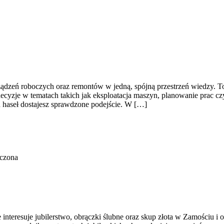
ądzeń roboczych oraz remontów w jedną, spójną przestrzeń wiedzy. To
ecyzje w tematach takich jak eksploatacja maszyn, planowanie prac c
ch haseł dostajesz sprawdzone podejście. W […]
ączona
 interesuje jubilerstwo, obrączki ślubne oraz skup złota w Zamościu i