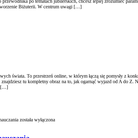
 przewodnika po tematach jubilerskich, chcesz lepiej zrozumieć paramet
 Tworzenie Biżuterii. W centrum uwagi […]
ych świata. To przestrzeń online, w którym łączą się pomysły z konkre
ia, znajdziesz tu kompletny obraz na to, jak ogarnąć wyjazd od A do Z.
 […]
nauczania
została wyłączona