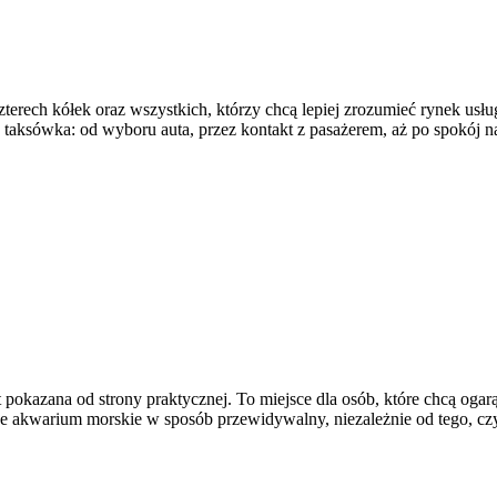
czterech kółek oraz wszystkich, którzy chcą lepiej zrozumieć rynek us
a taksówka: od wyboru auta, przez kontakt z pasażerem, aż po spokój
okazana od strony praktycznej. To miejsce dla osób, które chcą ogarą
e akwarium morskie w sposób przewidywalny, niezależnie od tego, czy 