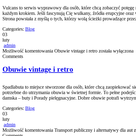
Vulcans to serwis wyprawowy dla osób, które chcą zobaczyć potęgę natu
każdym krokiem. Jeśli fascynują Cię wulkany, źródła erupcyjne oraz 
Strona powstała z myślą o tych, którzy wolą ścieżki prowadzące prze
Categories:
Blog
03
luty
admin
Możliwość komentowania
Obuwie vintage i retro
została wyłączona
Comments
Obuwie vintage i retro
Spadlabuta to miejsce stworzone dla osób, które chcą zaopiekować się
potrzebne do utrzymania obuwia w świetnej formie. To pełne podejści
damska – buty i Porady pielęgnacyjne. Dobre obuwie potrafi wytrz
Categories:
Blog
03
luty
admin
Możliwość komentowania
Transport publiczny i alternatywy dla aut
z
Comments