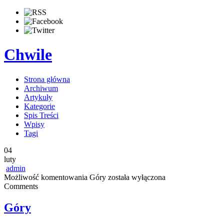
Chwile
Strona główna
Archiwum
Artykuły
Kategorie
Spis Treści
Wpisy
Tagi
04
luty
admin
Możliwość komentowania
Góry
została wyłączona
Comments
Góry