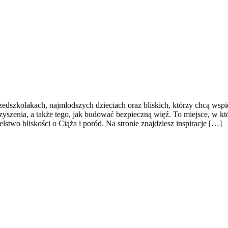
rzedszkolakach, najmłodszych dzieciach oraz bliskich, którzy chcą ws
szenia, a także tego, jak budować bezpieczną więź. To miejsce, w kt
stwo bliskości o Ciąża i poród. Na stronie znajdziesz inspiracje […]