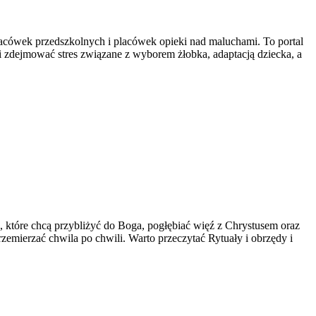
lacówek przedszkolnych i placówek opieki nad maluchami. To portal
i zdejmować stres związane z wyborem żłobka, adaptacją dziecka, a
które chcą przybliżyć do Boga, pogłębiać więź z Chrystusem oraz
rzemierzać chwila po chwili. Warto przeczytać Rytuały i obrzędy i