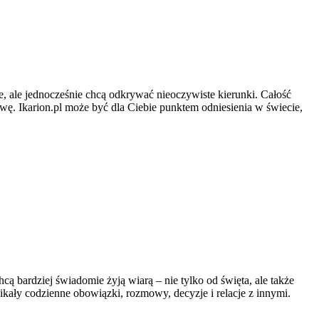
ie, ale jednocześnie chcą odkrywać nieoczywiste kierunki. Całość
ywę. Ikarion.pl może być dla Ciebie punktem odniesienia w świecie,
hcą bardziej świadomie żyją wiarą – nie tylko od święta, ale także
nikały codzienne obowiązki, rozmowy, decyzje i relacje z innymi.