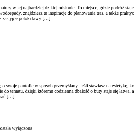
ry w jej najbardziej dzikiej odsłonie. To miejsce, gdzie podróż staje 
wodospady, znajdziesz tu inspiracje do planowania tras, a także prak
z zastygłe potoki lawy […]
 o swoje pantofle w sposób przemyślany. Jeśli stawiasz na estetykę, k
e do tematu, dzięki któremu codzienna dbałość o buty staje się łatwa,
ymać […]
ostała wyłączona