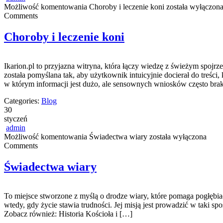
Możliwość komentowania
Choroby i leczenie koni
została wyłączon
Comments
Choroby i leczenie koni
Ikarion.pl to przyjazna witryna, która łączy wiedzę z świeżym spojr
została pomyślana tak, aby użytkownik intuicyjnie docierał do treści
w którym informacji jest dużo, ale sensownych wniosków często brak
Categories:
Blog
30
styczeń
admin
Możliwość komentowania
Świadectwa wiary
została wyłączona
Comments
Świadectwa wiary
To miejsce stworzone z myślą o drodze wiary, które pomaga pogłębiać r
wtedy, gdy życie stawia trudności. Jej misją jest prowadzić w taki s
Zobacz również: Historia Kościoła i […]