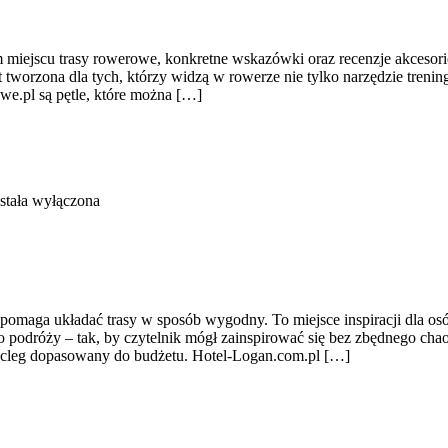
miejscu trasy rowerowe, konkretne wskazówki oraz recenzje akcesoriów
t tworzona dla tych, którzy widzą w rowerze nie tylko narzędzie trening
we.pl są pętle, które można […]
stała wyłączona
pomaga układać trasy w sposób wygodny. To miejsce inspiracji dla osó
podróży – tak, by czytelnik mógł zainspirować się bez zbędnego chao
ocleg dopasowany do budżetu. Hotel-Logan.com.pl […]