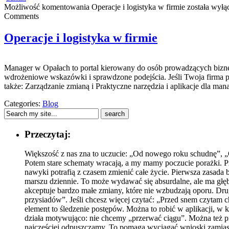
Możliwość komentowania
Operacje i logistyka w firmie
została wyłą
Comments
Operacje i logistyka w firmie
Manager w Opałach to portal kierowany do osób prowadzących biznes,
wdrożeniowe wskazówki i sprawdzone podejścia. Jeśli Twoja firma pł
także: Zarządzanie zmianą i Praktyczne narzędzia i aplikacje dla ma
Categories:
Blog
Przeczytaj:
Większość z nas zna to uczucie: „Od nowego roku schudnę”, „O
Potem stare schematy wracają, a my mamy poczucie porażki. Prob
nawyki potrafią z czasem zmienić całe życie. Pierwsza zasada
marszu dziennie. To może wydawać się absurdalne, ale ma głębo
akceptuje bardzo małe zmiany, które nie wzbudzają oporu. Dru
przysiadów”. Jeśli chcesz więcej czytać: „Przed snem czytam c
element to śledzenie postępów. Można to robić w aplikacji, w 
działa motywująco: nie chcemy „przerwać ciągu”. Można też 
najczęściej odpuszczamy. To pomaga wyciągać wnioski zamiast