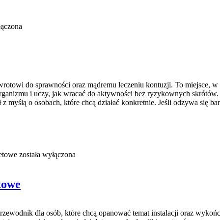
łączona
owrotowi do sprawności oraz mądremu leczeniu kontuzji. To miejsce, w
organizmu i uczy, jak wracać do aktywności bez ryzykownych skrótów. 
 z myślą o osobach, które chcą działać konkretnie. Jeśli odzywa się bar
etowe
została wyłączona
towe
przewodnik dla osób, które chcą opanować temat instalacji oraz wyk