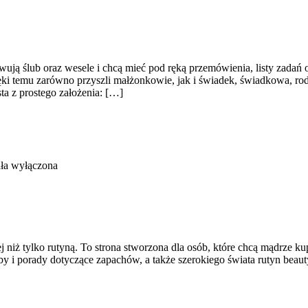
ują ślub oraz wesele i chcą mieć pod ręką przemówienia, listy zadań or
zięki temu zarówno przyszli małżonkowie, jak i świadek, świadkowa, ro
sta z prostego założenia: […]
ła wyłączona
ej niż tylko rutyną. To strona stworzona dla osób, które chcą mądrze
óby i porady dotyczące zapachów, a także szerokiego świata rutyn beaut