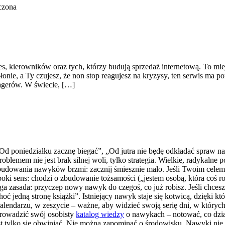
czona
 kierowników oraz tych, którzy budują sprzedaż internetową. To miejs
onie, a Ty czujesz, że non stop reagujesz na kryzysy, ten serwis ma 
nagerów. W świecie, […]
d poniedziałku zacznę biegać”, „Od jutra nie będę odkładać spraw na 
lemem nie jest brak silnej woli, tylko strategia. Wielkie, radykalne 
 budowania nawyków brzmi: zacznij śmiesznie mało. Jeśli Twoim celem 
ki sens: chodzi o zbudowanie tożsamości („jestem osobą, która coś rob
ga zasada: przyczep nowy nawyk do czegoś, co już robisz. Jeśli chces
hoć jedną stronę książki”. Istniejący nawyk staje się kotwicą, dzięki 
kalendarzu, w zeszycie – ważne, aby widzieć swoją serię dni, w których
prowadzić swój osobisty
katalog wiedzy
o nawykach – notować, co działa
 tylko się obwiniać. Nie można zapominać o środowisku. Nawyki nie p