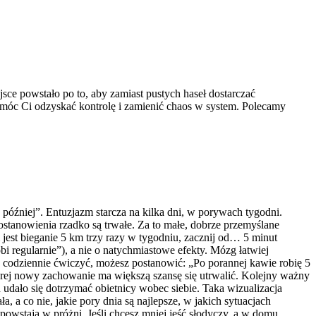
ce powstało po to, aby zamiast pustych haseł dostarczać
pomóc Ci odzyskać kontrolę i zamienić chaos w system. Polecamy
później”. Entuzjazm starcza na kilka dni, w porywach tygodni.
postanowienia rzadko są trwałe. Za to małe, dobrze przemyślane
jest bieganie 5 km trzy razy w tygodniu, zacznij od… 5 minut
i regularnie”), a nie o natychmiastowe efekty. Mózg łatwiej
z codziennie ćwiczyć, możesz postanowić: „Po porannej kawie robię 5
której nowy zachowanie ma większą szansę się utrwalić. Kolejny ważny
 udało się dotrzymać obietnicy wobec siebie. Taka wizualizacja
, a co nie, jakie pory dnia są najlepsze, w jakich sytuacjach
owstają w próżni. Jeśli chcesz mniej jeść słodyczy, a w domu