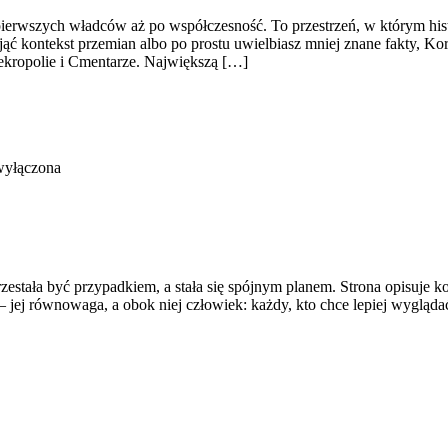
rwszych władców aż po współczesność. To przestrzeń, w którym historia
ojąć kontekst przemian albo po prostu uwielbiasz mniej znane fakty, 
 Nekropolie i Cmentarze. Największą […]
wyłączona
zestała być przypadkiem, a stała się spójnym planem. Strona opisuje 
jej równowaga, a obok niej człowiek: każdy, kto chce lepiej wyglądać 