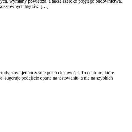
czych, wymiany powietrza, a także szeroko pojętego budownictwa.
ć kosztownych błędów. […]
todyczny i jednocześnie pełen ciekawości. To centrum, które
 sugeruje podejście oparte na testowaniu, a nie na szybkich