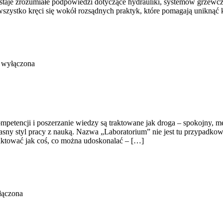
dostaje zrozumiałe podpowiedzi dotyczące hydrauliki, systemów grzew
wszystko kręci się wokół rozsądnych praktyk, które pomagają unikną
 wyłączona
mpetencji i poszerzanie wiedzy są traktowane jak droga – spokojny, me
ny styl pracy z nauką. Nazwa „Laboratorium” nie jest tu przypadkowa:
raktować jak coś, co można udoskonalać – […]
łączona