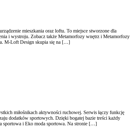
ządzenie mieszkania oraz loftu. To miejsce stworzone dla
żenia i wystroju. Zobacz także Metamorfozy wnętrz i Metamorfozy
a. M-Loft Design skupia się na […]
ystkich miłośnikach aktywności ruchowej. Serwis łączy funkcję
aju dodatków sportowych. Dzięki bogatej bazie treści każdy
 sportowa i Eko moda sportowa. Na stronie […]