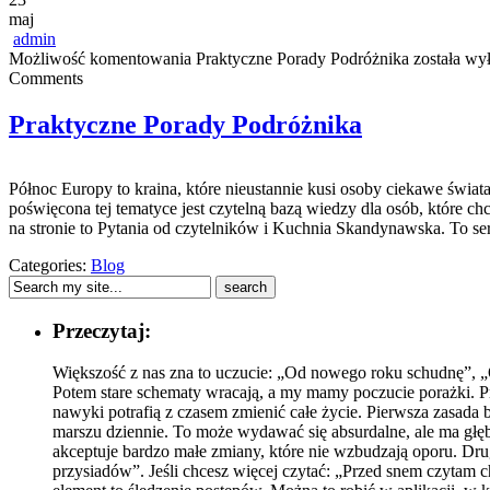
maj
admin
Możliwość komentowania
Praktyczne Porady Podróżnika
została wy
Comments
Praktyczne Porady Podróżnika
Północ Europy to kraina, które nieustannie kusi osoby ciekawe świat
poświęcona tej tematyce jest czytelną bazą wiedzy dla osób, które ch
na stronie to Pytania od czytelników i Kuchnia Skandynawska. To se
Categories:
Blog
Przeczytaj:
Większość z nas zna to uczucie: „Od nowego roku schudnę”, „O
Potem stare schematy wracają, a my mamy poczucie porażki. Prob
nawyki potrafią z czasem zmienić całe życie. Pierwsza zasada
marszu dziennie. To może wydawać się absurdalne, ale ma głębo
akceptuje bardzo małe zmiany, które nie wzbudzają oporu. Dru
przysiadów”. Jeśli chcesz więcej czytać: „Przed snem czytam c