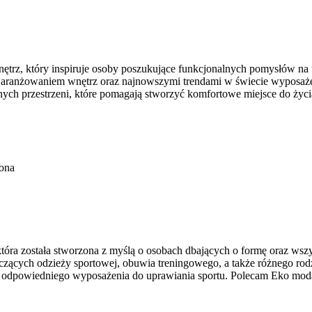
trz, który inspiruje osoby poszukujące funkcjonalnych pomysłów na ur
urą, aranżowaniem wnętrz oraz najnowszymi trendami w świecie wyposa
ych przestrzeni, które pomagają stworzyć komfortowe miejsce do życi
ona
która została stworzona z myślą o osobach dbających o formę oraz wsz
ących odzieży sportowej, obuwia treningowego, a także różnego rodz
odpowiedniego wyposażenia do uprawiania sportu. Polecam Eko moda