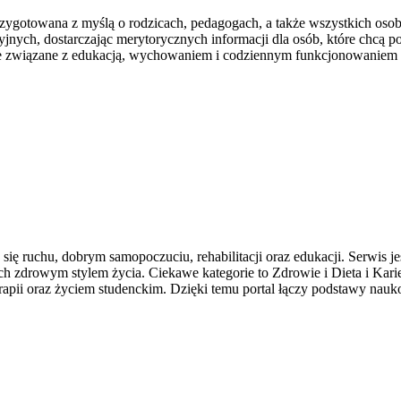
 przygotowana z myślą o rodzicach, pedagogach, a także wszystkich os
jnych, dostarczając merytorycznych informacji dla osób, które chcą p
cje związane z edukacją, wychowaniem i codziennym funkcjonowaniem 
ię ruchu, dobrym samopoczuciu, rehabilitacji oraz edukacji. Serwis 
h zdrowym stylem życia. Ciekawe kategorie to Zdrowie i Dieta i Kari
terapii oraz życiem studenckim. Dzięki temu portal łączy podstawy n