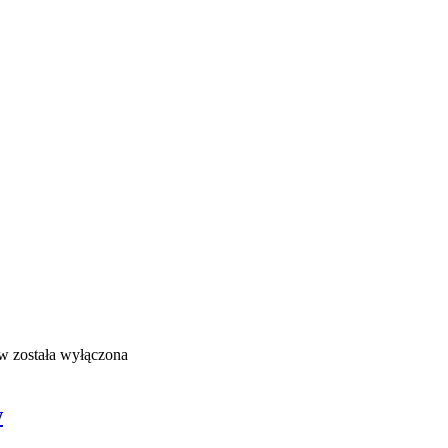
ów
została wyłączona
w