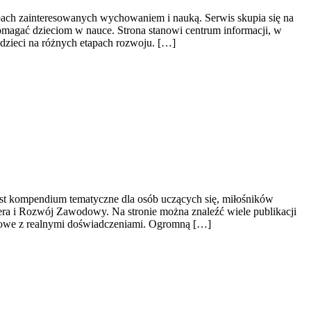
obach zainteresowanych wychowaniem i nauką. Serwis skupia się na
omagać dzieciom w nauce. Strona stanowi centrum informacji, w
dzieci na różnych etapach rozwoju. […]
jest kompendium tematyczne dla osób uczących się, miłośników
era i Rozwój Zawodowy. Na stronie można znaleźć wiele publikacji
aukowe z realnymi doświadczeniami. Ogromną […]