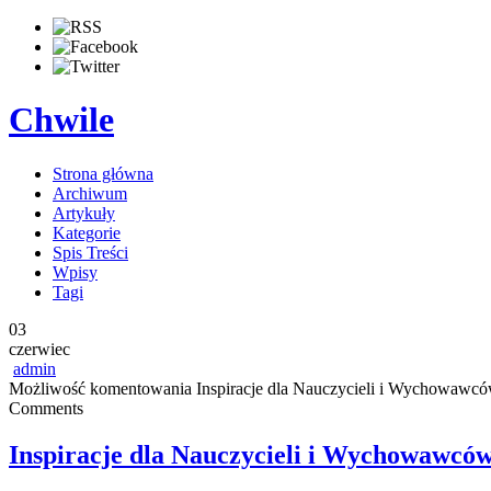
Chwile
Strona główna
Archiwum
Artykuły
Kategorie
Spis Treści
Wpisy
Tagi
03
czerwiec
admin
Możliwość komentowania
Inspiracje dla Nauczycieli i Wychowawc
Comments
Inspiracje dla Nauczycieli i Wychowawcó