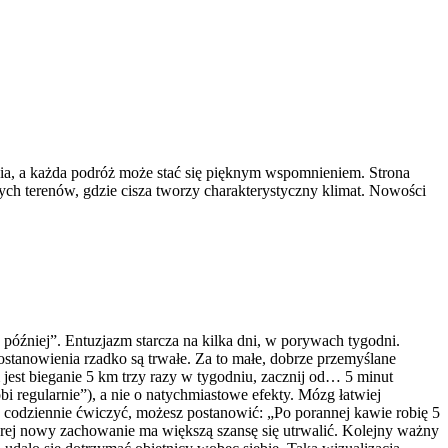
ycia, a każda podróż może stać się pięknym wspomnieniem. Strona
cnych terenów, gdzie cisza tworzy charakterystyczny klimat. Nowości
później”. Entuzjazm starcza na kilka dni, w porywach tygodni.
postanowienia rzadko są trwałe. Za to małe, dobrze przemyślane
jest bieganie 5 km trzy razy w tygodniu, zacznij od… 5 minut
i regularnie”), a nie o natychmiastowe efekty. Mózg łatwiej
z codziennie ćwiczyć, możesz postanowić: „Po porannej kawie robię 5
której nowy zachowanie ma większą szansę się utrwalić. Kolejny ważny