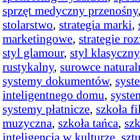
sprzęt medyczny przenośny
stolarstwo
,
strategia marki
,
marketingowe
,
strategie ro
styl glamour
,
styl klasyczny
rustykalny
,
surowce natural
systemy dokumentów
,
syst
inteligentnego domu
,
syste
systemy płatnicze
,
szkoła f
muzyczna
,
szkoła tańca
,
szk
inteligencja w kulturze
,
szt