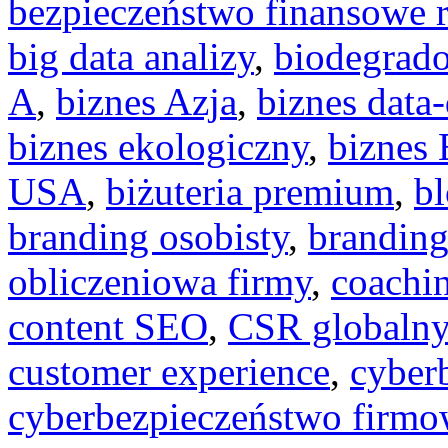
bezpieczeństwo finansowe 
big data analizy
,
biodegrad
A
,
biznes Azja
,
biznes data
biznes ekologiczny
,
biznes
USA
,
biżuteria premium
,
bl
branding osobisty
,
branding
obliczeniowa firmy
,
coachi
content SEO
,
CSR globalny
customer experience
,
cyber
cyberbezpieczeństwo firm