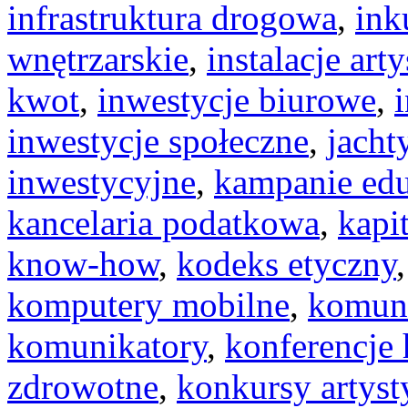
infrastruktura drogowa
,
ink
wnętrzarskie
,
instalacje art
kwot
,
inwestycje biurowe
,
inwestycje społeczne
,
jacht
inwestycyjne
,
kampanie ed
kancelaria podatkowa
,
kapi
know-how
,
kodeks etyczny
komputery mobilne
,
komuni
komunikatory
,
konferencje
zdrowotne
,
konkursy artyst