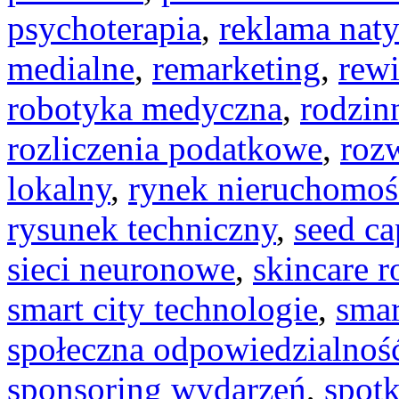
psychoterapia
,
reklama nat
medialne
,
remarketing
,
rewi
robotyka medyczna
,
rodzin
rozliczenia podatkowe
,
rozw
lokalny
,
rynek nieruchomoś
rysunek techniczny
,
seed ca
sieci neuronowe
,
skincare r
smart city technologie
,
smar
społeczna odpowiedzialnoś
sponsoring wydarzeń
,
spot