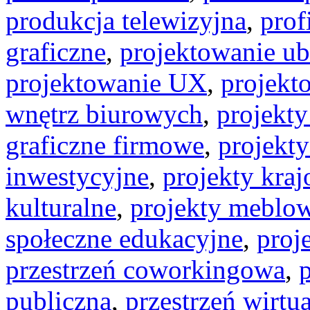
produkcja telewizyjna
,
prof
graficzne
,
projektowanie ub
projektowanie UX
,
projekt
wnętrz biurowych
,
projekty
graficzne firmowe
,
projekt
inwestycyjne
,
projekty kra
kulturalne
,
projekty meblo
społeczne edukacyjne
,
proj
przestrzeń coworkingowa
,
publiczna
,
przestrzeń wirtu