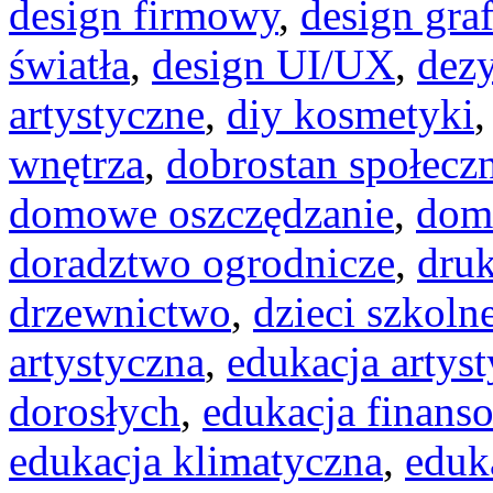
design firmowy
,
design gra
światła
,
design UI/UX
,
dezy
artystyczne
,
diy kosmetyki
wnętrza
,
dobrostan społecz
domowe oszczędzanie
,
dom
doradztwo ogrodnicze
,
dru
drzewnictwo
,
dzieci szkoln
artystyczna
,
edukacja artyst
dorosłych
,
edukacja finans
edukacja klimatyczna
,
eduk