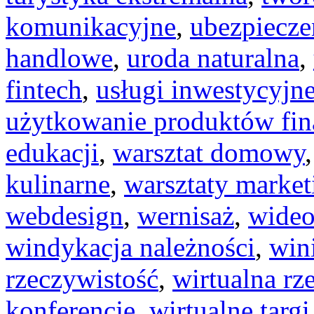
komunikacyjne
,
ubezpiecze
handlowe
,
uroda naturalna
,
fintech
,
usługi inwestycyjn
użytkowanie produktów fi
edukacji
,
warsztat domowy
kulinarne
,
warsztaty marke
webdesign
,
wernisaż
,
wideo
windykacja należności
,
win
rzeczywistość
,
wirtualna rz
konferencje
,
wirtualne targi