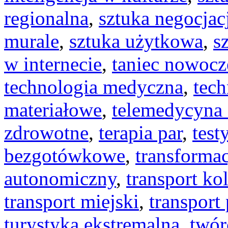
regionalna
,
sztuka negocjac
murale
,
sztuka użytkowa
,
s
w internecie
,
taniec nowocz
technologia medyczna
,
tec
materiałowe
,
telemedycyna 
zdrowotne
,
terapia par
,
tes
bezgotówkowe
,
transforma
autonomiczny
,
transport ko
transport miejski
,
transport
turystyka ekstremalna
,
twór