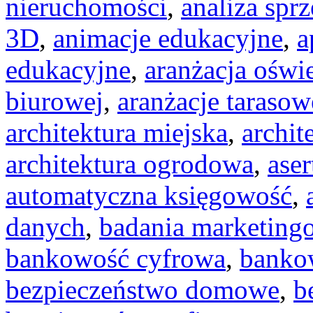
nieruchomości
,
analiza spr
3D
,
animacje edukacyjne
,
a
edukacyjne
,
aranżacja oświe
biurowej
,
aranżacje tarasow
architektura miejska
,
archit
architektura ogrodowa
,
ase
automatyczna księgowość
,
danych
,
badania marketing
bankowość cyfrowa
,
banko
bezpieczeństwo domowe
,
b