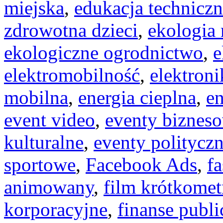
miejska
,
edukacja technicz
zdrowotna dzieci
,
ekologia 
ekologiczne ogrodnictwo
,
e
elektromobilność
,
elektron
mobilna
,
energia cieplna
,
en
event video
,
eventy biznes
kulturalne
,
eventy politycz
sportowe
,
Facebook Ads
,
f
animowany
,
film krótkome
korporacyjne
,
finanse publi