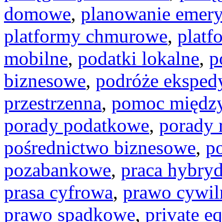
domowe
,
planowanie emery
platformy chmurowe
,
platf
mobilne
,
podatki lokalne
,
p
biznesowe
,
podróże eksped
przestrzenna
,
pomoc międz
porady podatkowe
,
porady
pośrednictwo biznesowe
,
p
pozabankowe
,
praca hybry
prasa cyfrowa
,
prawo cywil
prawo spadkowe
,
private eq