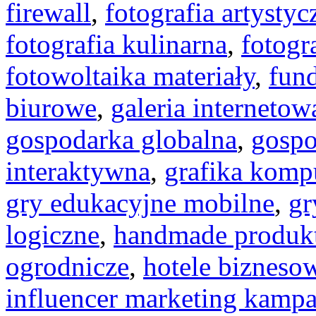
firewall
,
fotografia artystyc
fotografia kulinarna
,
fotogr
fotowoltaika materiały
,
fun
biurowe
,
galeria internetow
gospodarka globalna
,
gospo
interaktywna
,
grafika kom
gry edukacyjne mobilne
,
gr
logiczne
,
handmade produk
ogrodnicze
,
hotele bizneso
influencer marketing kampa