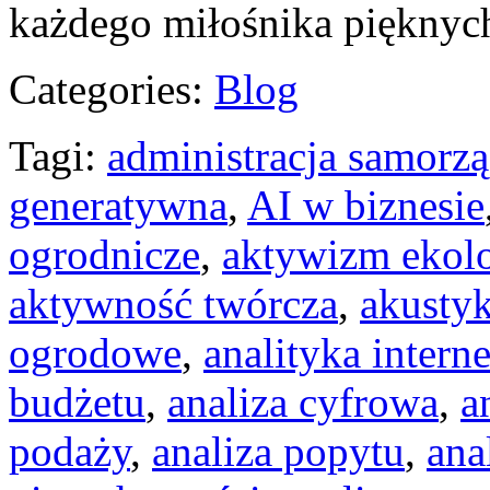
każdego miłośnika pięknyc
Categories:
Blog
Tagi:
administracja samorz
generatywna
,
AI w biznesie
ogrodnicze
,
aktywizm ekol
aktywność twórcza
,
akusty
ogrodowe
,
analityka intern
budżetu
,
analiza cyfrowa
,
a
podaży
,
analiza popytu
,
ana