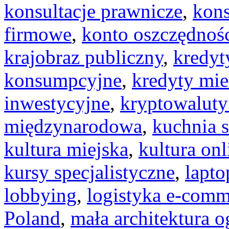
konsultacje prawnicze
,
kons
firmowe
,
konto oszczędnoś
krajobraz publiczny
,
kredyt
konsumpcyjne
,
kredyty mi
inwestycyjne
,
kryptowaluty
międzynarodowa
,
kuchnia 
kultura miejska
,
kultura onl
kursy specjalistyczne
,
lapto
lobbying
,
logistyka e-comm
Poland
,
mała architektura 