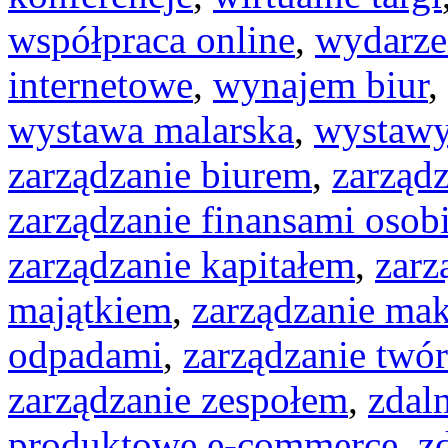
współpraca online
,
wydarze
internetowe
,
wynajem biur
,
wystawa malarska
,
wystawy
zarządzanie biurem
,
zarząd
zarządzanie finansami osob
zarządzanie kapitałem
,
zarz
majątkiem
,
zarządzanie ma
odpadami
,
zarządzanie twó
zarządzanie zespołem
,
zdal
produktowe e-commerce
,
z