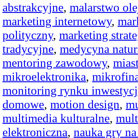
abstrakcyjne
,
malarstwo ole
marketing internetowy
,
mar
polityczny
,
marketing strat
tradycyjne
,
medycyna natur
mentoring zawodowy
,
miast
mikroelektronika
,
mikrofin
monitoring rynku inwestycj
domowe
,
motion design
,
mu
multimedia kulturalne
,
mult
elektroniczna
,
nauka gry na 