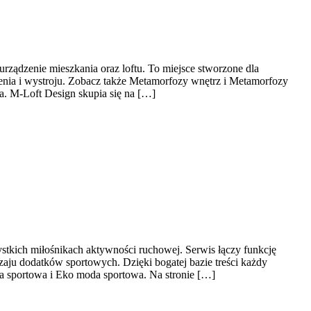
ządzenie mieszkania oraz loftu. To miejsce stworzone dla
żenia i wystroju. Zobacz także Metamorfozy wnętrz i Metamorfozy
a. M-Loft Design skupia się na […]
ystkich miłośnikach aktywności ruchowej. Serwis łączy funkcję
aju dodatków sportowych. Dzięki bogatej bazie treści każdy
 sportowa i Eko moda sportowa. Na stronie […]