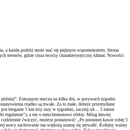
ycia, a każda podróż może stać się pięknym wspomnieniem. Strona
cnych terenów, gdzie cisza tworzy charakterystyczny klimat. Nowości
później”. Entuzjazm starcza na kilka dni, w porywach tygodni.
postanowienia rzadko są trwałe. Za to małe, dobrze przemyślane
jest bieganie 5 km trzy razy w tygodniu, zacznij od… 5 minut
i regularnie”), a nie o natychmiastowe efekty. Mózg łatwiej
z codziennie ćwiczyć, możesz postanowić: „Po porannej kawie robię 5
której nowy zachowanie ma większą szansę się utrwalić. Kolejny ważny