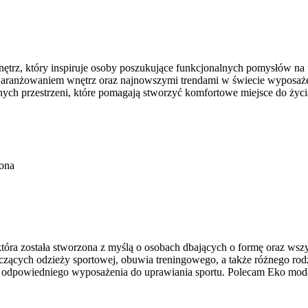
trz, który inspiruje osoby poszukujące funkcjonalnych pomysłów na ur
urą, aranżowaniem wnętrz oraz najnowszymi trendami w świecie wyposa
ych przestrzeni, które pomagają stworzyć komfortowe miejsce do życi
ona
która została stworzona z myślą o osobach dbających o formę oraz wsz
ących odzieży sportowej, obuwia treningowego, a także różnego rodz
odpowiedniego wyposażenia do uprawiania sportu. Polecam Eko moda