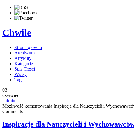
Chwile
Strona główna
Archiwum
Artykuły
Kategorie
Spis Treści
Wpisy
Tagi
03
czerwiec
admin
Możliwość komentowania
Inspiracje dla Nauczycieli i Wychowawc
Comments
Inspiracje dla Nauczycieli i Wychowawcó