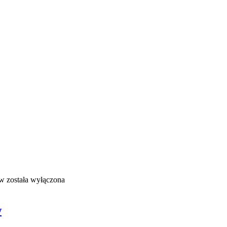
ów
została wyłączona
w