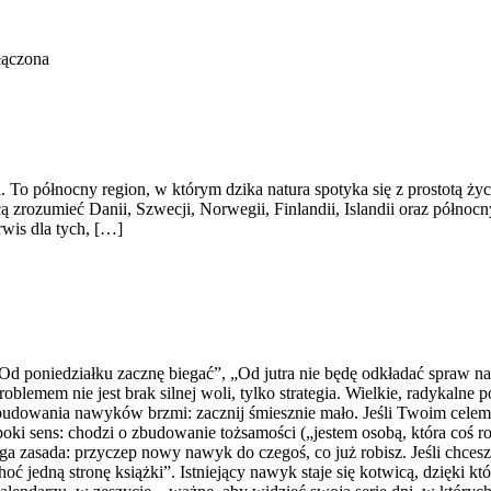
łączona
a. To północny region, w którym dzika natura spotyka się z prostotą ż
cą zrozumieć Danii, Szwecji, Norwegii, Finlandii, Islandii oraz półno
rwis dla tych, […]
d poniedziałku zacznę biegać”, „Od jutra nie będę odkładać spraw na 
lemem nie jest brak silnej woli, tylko strategia. Wielkie, radykalne 
 budowania nawyków brzmi: zacznij śmiesznie mało. Jeśli Twoim celem 
ki sens: chodzi o zbudowanie tożsamości („jestem osobą, która coś rob
ga zasada: przyczep nowy nawyk do czegoś, co już robisz. Jeśli chces
hoć jedną stronę książki”. Istniejący nawyk staje się kotwicą, dzięki 