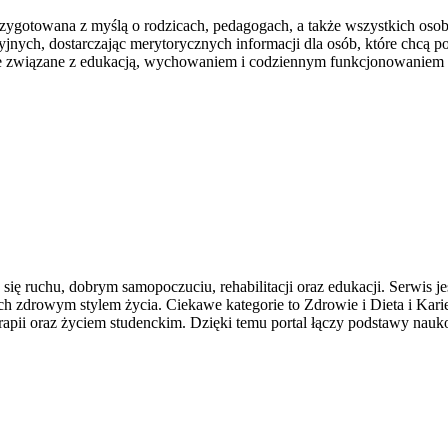
 przygotowana z myślą o rodzicach, pedagogach, a także wszystkich os
jnych, dostarczając merytorycznych informacji dla osób, które chcą p
cje związane z edukacją, wychowaniem i codziennym funkcjonowaniem 
ię ruchu, dobrym samopoczuciu, rehabilitacji oraz edukacji. Serwis 
h zdrowym stylem życia. Ciekawe kategorie to Zdrowie i Dieta i Kari
terapii oraz życiem studenckim. Dzięki temu portal łączy podstawy n