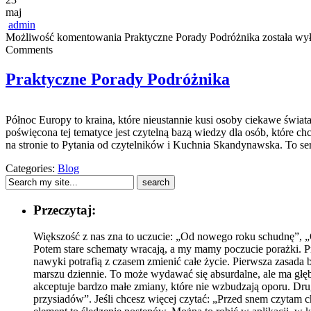
maj
admin
Możliwość komentowania
Praktyczne Porady Podróżnika
została wy
Comments
Praktyczne Porady Podróżnika
Północ Europy to kraina, które nieustannie kusi osoby ciekawe świat
poświęcona tej tematyce jest czytelną bazą wiedzy dla osób, które ch
na stronie to Pytania od czytelników i Kuchnia Skandynawska. To se
Categories:
Blog
Przeczytaj:
Większość z nas zna to uczucie: „Od nowego roku schudnę”, „O
Potem stare schematy wracają, a my mamy poczucie porażki. Prob
nawyki potrafią z czasem zmienić całe życie. Pierwsza zasada
marszu dziennie. To może wydawać się absurdalne, ale ma głębo
akceptuje bardzo małe zmiany, które nie wzbudzają oporu. Dru
przysiadów”. Jeśli chcesz więcej czytać: „Przed snem czytam c