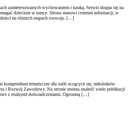
obach zainteresowanych wychowaniem i nauką. Serwis skupia się na
omagać dzieciom w nauce. Strona stanowi centrum informacji, w
dzieci na różnych etapach rozwoju. […]
jest kompendium tematyczne dla osób uczących się, miłośników
era i Rozwój Zawodowy. Na stronie można znaleźć wiele publikacji
aukowe z realnymi doświadczeniami. Ogromną […]