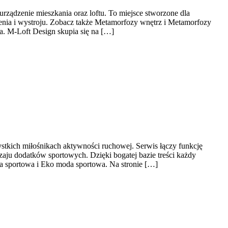
ządzenie mieszkania oraz loftu. To miejsce stworzone dla
żenia i wystroju. Zobacz także Metamorfozy wnętrz i Metamorfozy
a. M-Loft Design skupia się na […]
ystkich miłośnikach aktywności ruchowej. Serwis łączy funkcję
aju dodatków sportowych. Dzięki bogatej bazie treści każdy
 sportowa i Eko moda sportowa. Na stronie […]