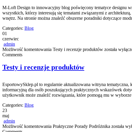
M-Loft Design to innowacyjny blog poświęcony tematyce designu wnę
wszystkich, którzy interesują się tematami związanymi z architekt
wnętrz. Na stronie można znaleźć obszerne poradniki dotyczące modn
Categories:
Blog
01
czerwiec
admin
Możliwość komentowania
Testy i recenzje produktów
została wyłącz
Comments
Testy i recenzje produktów
EsportowySklep.pl to regularnie aktualizowana witryna tematyczna, 
informacyjną dla osób poszukujących praktycznych wskazówek dotycz
użytkownik może znaleźć rozwiązania, które pomogą mu w wyborze 
Categories:
Blog
23
maj
admin
Możliwość komentowania
Praktyczne Porady Podróżnika
została wy
Comments