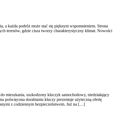
ycia, a każda podróż może stać się pięknym wspomnieniem. Strona
cnych terenów, gdzie cisza tworzy charakterystyczny klimat. Nowości
z do mieszkania, uszkodzony kluczyk samochodowy, niedziałający
na poświęcona dorabianiu kluczy prezentuje użyteczną ofertę
zanymi z codziennym bezpieczeństwem. Już na […]