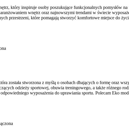
trz, który inspiruje osoby poszukujące funkcjonalnych pomysłów na ur
urą, aranżowaniem wnętrz oraz najnowszymi trendami w świecie wyposa
ych przestrzeni, które pomagają stworzyć komfortowe miejsce do życi
ona
która została stworzona z myślą o osobach dbających o formę oraz wsz
ących odzieży sportowej, obuwia treningowego, a także różnego rodz
odpowiedniego wyposażenia do uprawiania sportu. Polecam Eko moda
łączona