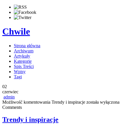
Chwile
Strona główna
Archiwum
Artykuły
Kategorie
Spis Treści
Wpisy
Tagi
02
czerwiec
admin
Możliwość komentowania
Trendy i inspiracje
została wyłączona
Comments
Trendy i inspiracje