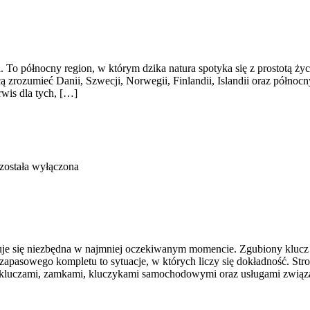
a. To północny region, w którym dzika natura spotyka się z prostotą ż
cą zrozumieć Danii, Szwecji, Norwegii, Finlandii, Islandii oraz półno
rwis dla tych, […]
została wyłączona
azuje się niezbędna w najmniej oczekiwanym momencie. Zgubiony kluc
apasowego kompletu to sytuacje, w których liczy się dokładność. Stro
ię kluczami, zamkami, kluczykami samochodowymi oraz usługami zwią